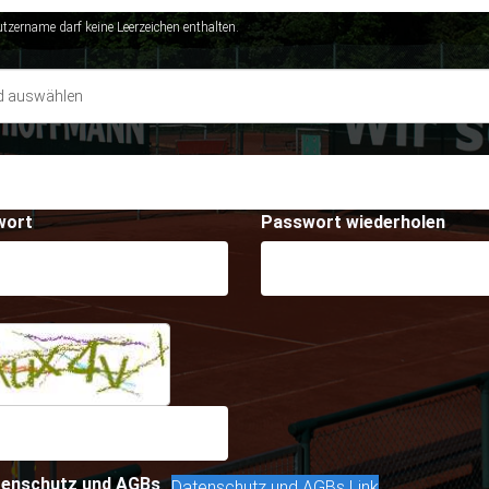
tzername darf keine Leerzeichen enthalten.
wort
Passwort wiederholen
enschutz und AGBs
Datenschutz und AGBs Link