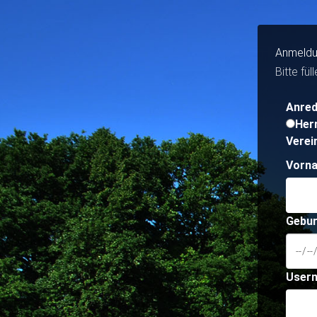
Anmeld
Bitte fü
Anre
Her
Verei
Vorn
Gebur
User