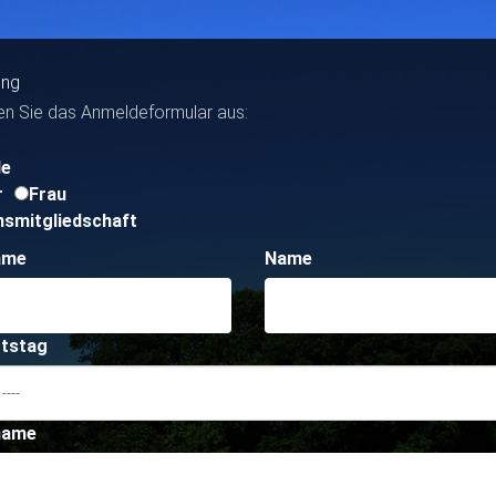
ung
llen Sie das Anmeldeformular aus:
de
r
Frau
nsmitgliedschaft
ame
Name
tstag
name