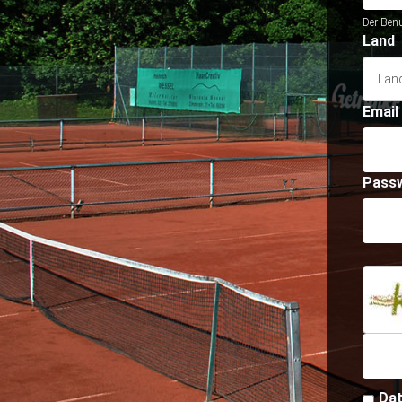
Der Benu
Land
Email
Pass
Dat